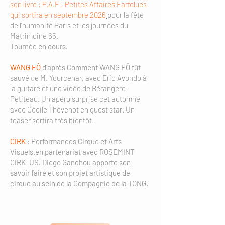
son livre : P.A.F : Petites Affaires Farfelues
qui sortira en septembre 2026
pour la fête
de l'humanité Paris et les journées du
Matrimoine 65.
Tournée en cours.
WANG FÔ
d'après Comment WANG FÔ fût
sauvé
d
e M. Yourcenar, avec Eric Avondo à
la guitare et une vidéo de Bérangère
Petiteau. Un apéro surprise cet automne
avec Cécile Thévenot en guest star. Un
teaser sortira très bientôt.
CIRK
: Performances Cirque et Arts
Visuels.en partenariat avec ROSEMINT
CIRK_US. Diego Ganchou apporte son
savoir faire et son projet artistique de
cirque au sein de la Compagnie de la TONG.