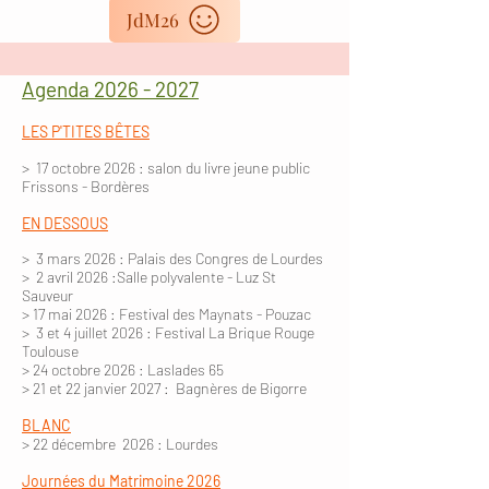
JdM26
Agenda
2026 - 2027
LES P'TITES BÊTES
> 17 octobre 2026 : salon du livre jeune public
Répertoire
Frissons - Bordères
EN DESSOUS
> 3 mars 2026 : Palais des Congres de Lourdes
Nous vous invitons à
cliquer sur les
> 2 avril 2026 :Salle polyvalente - Luz St
images des spectacles
pour accéder à
Sauveur
davantage d'informations. Ces
> 17 mai 2026 : Festival des Maynats - Pouzac
spectacles sont susceptibles d'être
> 3 et 4 juillet 2026 : Festival La Brique Rouge
Toulouse
ressortis sur demande.
> 24 octobre 2026 : Laslades 65
> 21 et 22 janvier 2027 : Bagnères de Bigorre
BLANC
> 22 décembre 2026 : Lourdes
Journées du Matrimoine 2026