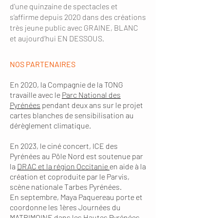
d'une quinzaine de spectacles et
s’affirme depuis 2020 dans des créations
très jeune public avec GRAINE, BLANC
et aujourd’hui EN DESSOUS.
NOS PARTENAIRES
En 2020, la Compagnie de la TONG
travaille avec le
Parc National des
Pyrénées
pendant deux ans sur le projet
cartes blanches de sensibilisation au
dérèglement climatique.
En 2023, le ciné concert, ICE des
Pyrénées au Pôle Nord est soutenue par
la
DRAC et la région Occitanie
en aide à la
création et coproduite par le Parvis,
scène nationale Tarbes Pyrénées.
​En septembre,
Maya Paquereau porte et
coordonne les 1ères Journées du
MATRIMOINE dans les Hautes Pyrénées