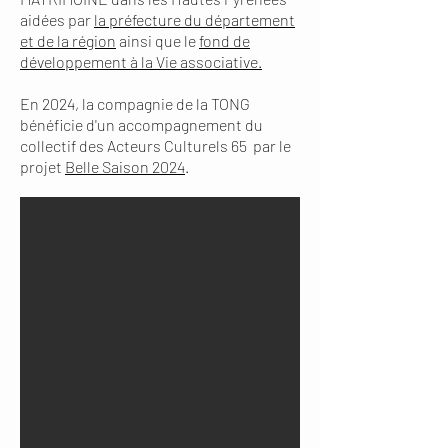
aidées par
la préfecture du département
et de la région
ainsi que le
fond de
développement
à la Vie associative.
En 2024, la compagnie de la TONG
bénéficie d'un accompagnement du
collectif des Acteurs Culturels 65 par le
projet
Belle Saison 2024
.